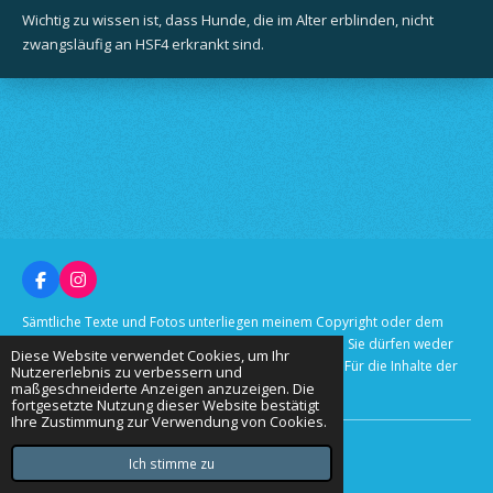
Wichtig zu wissen ist, dass Hunde, die im Alter erblinden, nicht
zwangsläufig an HSF4 erkrankt sind.
F
I
a
n
c
s
Sämtliche Texte und Fotos unterliegen meinem Copyright oder dem
e
t
Fotografen, der/die unter den Bildern genannt wird. Sie dürfen weder
b
a
Diese Website verwendet Cookies, um Ihr
vervielfältigt, noch woanders veröffentlicht werden! Für die Inhalte der
o
g
Nutzererlebnis zu verbessern und
o
r
maßgeschneiderte Anzeigen anzuzeigen. Die
verlinkten Seiten bin ich nicht verantwortlich.
k
a
fortgesetzte Nutzung dieser Website bestätigt
m
Ihre Zustimmung zur Verwendung von Cookies.
© 2020 - 2026 Nordlichtpfoten Aussies
Mit Unterstützung von
Webador
Ich stimme zu