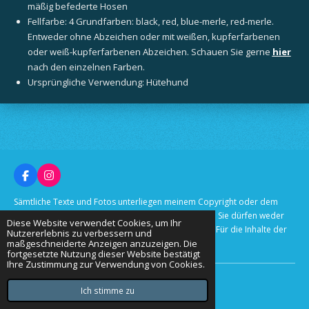
mäßig befederte Hosen
Fellfarbe:
4 Grundfarben: black, red, blue-merle, red-merle.
Entweder ohne Abzeichen oder mit weißen, kupferfarbenen
oder weiß-kupferfarbenen Abzeichen. Schauen Sie gerne
hier
nach den einzelnen Farben.
Ursprüngliche Verwendung: Hütehund
F
I
a
n
c
s
Sämtliche Texte und Fotos unterliegen meinem Copyright oder dem
e
t
Fotografen, der/die unter den Bildern genannt wird. Sie dürfen weder
b
a
Diese Website verwendet Cookies, um Ihr
vervielfältigt, noch woanders veröffentlicht werden! Für die Inhalte der
o
g
Nutzererlebnis zu verbessern und
o
r
maßgeschneiderte Anzeigen anzuzeigen. Die
verlinkten Seiten bin ich nicht verantwortlich.
k
a
fortgesetzte Nutzung dieser Website bestätigt
m
Ihre Zustimmung zur Verwendung von Cookies.
© 2020 - 2026 Nordlichtpfoten Aussies
Mit Unterstützung von
Webador
Ich stimme zu